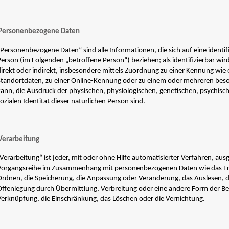
Personenbezogene Daten
Personenbezogene Daten“ sind alle Informationen, die sich auf eine identifiz
Person (im Folgenden „betroffene Person“) beziehen; als identifizierbar wir
direkt oder indirekt, insbesondere mittels Zuordnung zu einer Kennung w
Standortdaten, zu einer Online-Kennung oder zu einem oder mehreren bes
kann, die Ausdruck der physischen, physiologischen, genetischen, psychische
ozialen Identität dieser natürlichen Person sind.
Verarbeitung
Verarbeitung“ ist jeder, mit oder ohne Hilfe automatisierter Verfahren, au
Vorgangsreihe im Zusammenhang mit personenbezogenen Daten wie das Erhe
Ordnen, die Speicherung, die Anpassung oder Veränderung, das Auslesen, 
Offenlegung durch Übermittlung, Verbreitung oder eine andere Form der Ber
Verknüpfung, die Einschränkung, das Löschen oder die Vernichtung.