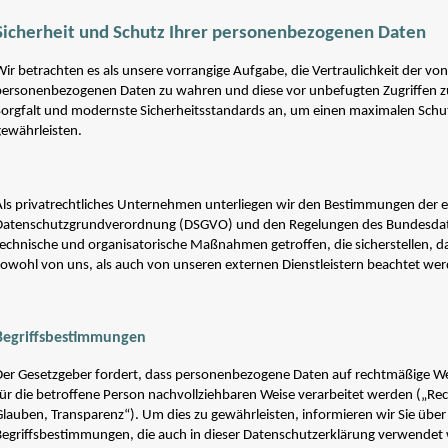
Sicherheit und Schutz Ihrer personenbezogenen Daten
ir betrachten es als unsere vorrangige Aufgabe, die Vertraulichkeit der von
personenbezogenen Daten zu wahren und diese vor unbefugten Zugriffen z
Sorgfalt und modernste Sicherheitsstandards an, um einen maximalen Sch
gewährleisten.
Als privatrechtliches Unternehmen unterliegen wir den Bestimmungen der 
Datenschutzgrundverordnung (DSGVO) und den Regelungen des Bundesdat
technische und organisatorische Maßnahmen getroffen, die sicherstellen, d
sowohl von uns, als auch von unseren externen Dienstleistern beachtet we
Begriffsbestimmungen
Der Gesetzgeber fordert, dass personenbezogene Daten auf rechtmäßige Wei
für die betroffene Person nachvollziehbaren Weise verarbeitet werden („Re
Glauben, Transparenz“). Um dies zu gewährleisten, informieren wir Sie über 
Begriffsbestimmungen, die auch in dieser Datenschutzerklärung verwendet