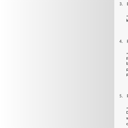
3.
4.
„
p
5.