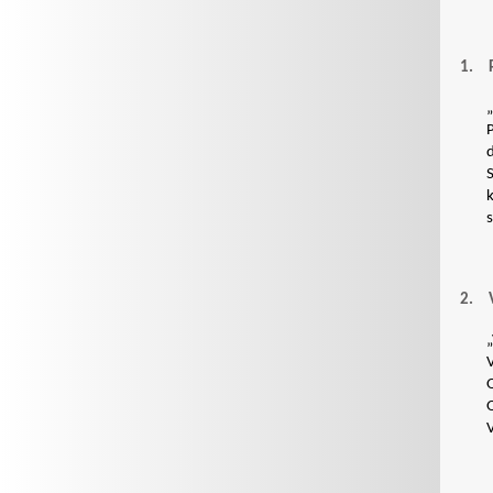
1.
„
s
2.
„