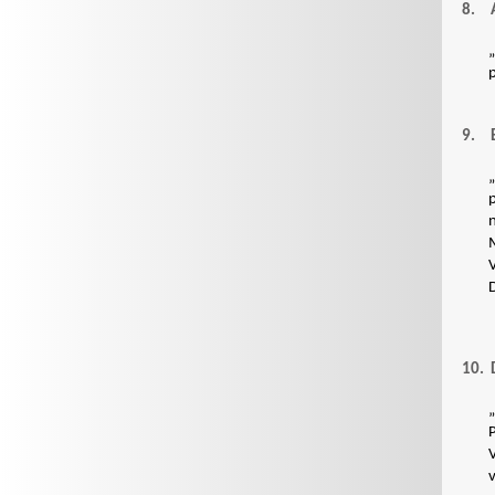
8.
„
9.
„
10.
„