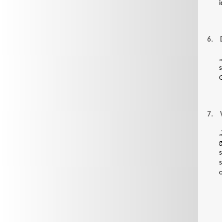
6.
7.
„