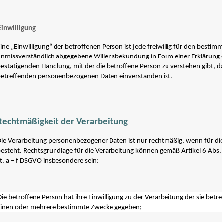
Einwilligung
ine „Einwilligung“ der betroffenen Person ist jede freiwillig für den bestim
unmissverständlich abgegebene Willensbekundung in Form einer Erklärung o
estätigenden Handlung, mit der die betroffene Person zu verstehen gibt, da
betreffenden personenbezogenen Daten einverstanden ist.
Rechtmäßigkeit der Verarbeitung
Die Verarbeitung personenbezogener Daten ist nur rechtmäßig, wenn für di
besteht. Rechtsgrundlage für die Verarbeitung können gemäß Artikel 6 Abs.
it. a – f DSGVO insbesondere sein:
Die betroffene Person hat ihre Einwilligung zu der Verarbeitung der sie be
einen oder mehrere bestimmte Zwecke gegeben;