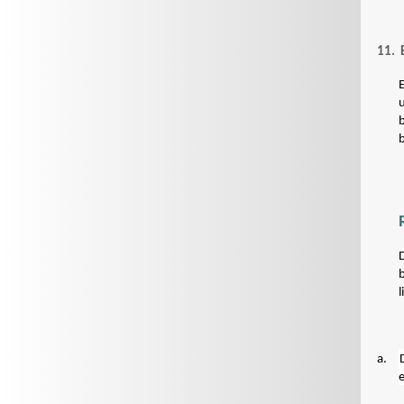
11.
E
b
l
a.